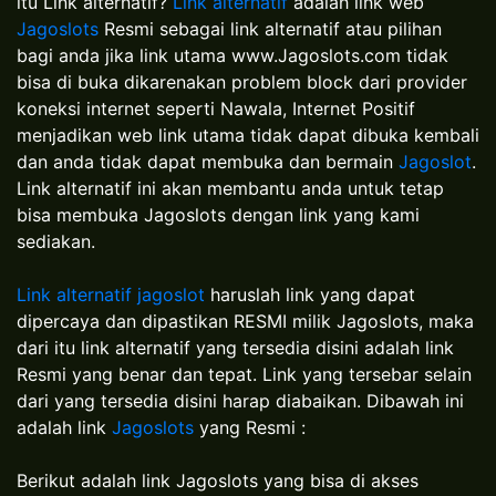
itu Link alternatif?
Link alternatif
adalah link web
Jagoslots
Resmi sebagai link alternatif atau pilihan
bagi anda jika link utama www.Jagoslots.com tidak
bisa di buka dikarenakan problem block dari provider
koneksi internet seperti Nawala, Internet Positif
menjadikan web link utama tidak dapat dibuka kembali
dan anda tidak dapat membuka dan bermain
Jagoslot
.
Link alternatif ini akan membantu anda untuk tetap
bisa membuka Jagoslots dengan link yang kami
sediakan.
Link alternatif jagoslot
haruslah link yang dapat
dipercaya dan dipastikan RESMI milik Jagoslots, maka
dari itu link alternatif yang tersedia disini adalah link
Resmi yang benar dan tepat. Link yang tersebar selain
dari yang tersedia disini harap diabaikan. Dibawah ini
adalah link
Jagoslots
yang Resmi :
Berikut adalah link Jagoslots yang bisa di akses