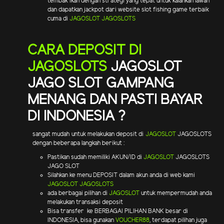
tembak ikan dengan strategi yang tepat untuk kalahkan lawan
dan dapatkan jackpot dari website slot fishing game terbaik
cuma di
JAGOSLOT
JAGOSLOTS
CARA DEPOSIT DI
JAGOSLOTS
JAGOSLOT
JAGO SLOT GAMPANG
MENANG DAN PASTI BAYAR
DI INDONESIA ?
sangat mudah untuk melakukan deposit di
JAGOSLOT
JAGOSLOTS
dengan beberapa langkah berikut :
Pastikan sudah memiliki AKUN/ID di
JAGOSLOT
JAGOSLOTS
JAGO SLOT
Silahkan ke menu DEPOSIT dalam akun anda di web kami
JAGOSLOT
JAGOSLOTS
ada berbagai pilihan di
JAGOSLOT
untuk mempermudah anda
melakukan transaksi deposit
Bisa transfer ke BERBAGAI PILIHAN BANK besar di
INDONESIA, bisa gunakan
VOUCHER88
, terdapat pilihan juga