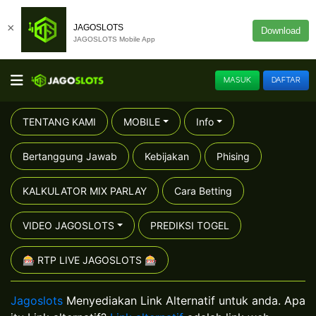
×
JAGOSLOTS
Download
JAGOSLOTS Mobile App
MASUK
DAFTAR
TENTANG KAMI
MOBILE
Info
Bertanggung Jawab
Kebijakan
Phising
KALKULATOR MIX PARLAY
Cara Betting
VIDEO JAGOSLOTS
PREDIKSI TOGEL
🎰 RTP LIVE JAGOSLOTS 🎰
Jagoslots
Menyediakan Link Alternatif untuk anda. Apa