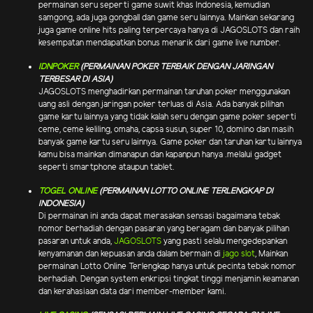
permainan seru seperti game suwit khas Indonesia, kemudian
samgong, ada juga gongball dan game seru lainnya. Mainkan sekarang
juga game online hits paling terpercaya hanya di JAGOSLOTS dan raih
kesempatan mendapatkan bonus menarik dari game live number.
IDNPOKER
(PERMAINAN POKER TERBAIK DENGAN JARINGAN
TERBESAR DI ASIA)
JAGOSLOTS menghadirkan permainan taruhan poker menggunakan
uang asli dengan jaringan poker terluas di Asia. Ada banyak pilihan
game kartu lainnya yang tidak kalah seru dengan game poker seperti
ceme, ceme keliling, omaha, capsa susun, super 10, domino dan masih
banyak game kartu seru lainnya. Game poker dan taruhan kartu lainnya
kamu bisa mainkan dimanapun dan kapanpun hanya .melalui gadget
seperti smartphone ataupun tablet.
TOGEL ONLINE
(PERMAINAN LOTTO ONLINE TERLENGKAP DI
INDONESIA)
Di permainan ini anda dapat merasakan sensasi bagaimana tebak
nomor berhadiah dengan pasaran yang beragam dan banyak pilihan
pasaran untuk anda,
JAGOSLOTS
yang pasti selalu mengedepankan
kenyamanan dan kepuasan anda dalam bermain di
jago slot
, Mainkan
permainan Lotto Online Terlengkap hanya untuk pecinta tebak nomor
berhadiah. Dengan system enkripsi tingkat tinggi menjamin keamanan
dan kerahasiaan data dari member-member kami.