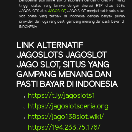
penggemar judi online slot di indonesia dengan tingkat RTP yang
tinggi diatas yang lainnya dengan akurasi RTP ditas 95%,
JAGOSLOTS atau
JAGOSLOT
, JAGO SLOT menjadi salah satu situs
slot online yang terbaik di indonesia dengan banyak pilihan
provider dan juga yang pasti gampang menang dan pasti bayar di
INDONESIA.
LINK ALTERNATIF
JAGOSLOTS JAGOSLOT
JAGO SLOT, SITUS YANG
GAMPANG MENANG DAN
PASTI BAYAR DI INDONESIA
https://t.ly/jagoslots1
https://jagoslotsceria.org
https://jago138slot.wiki/
https://194.233.75.176/