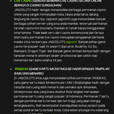
LIVE CASINO
(SENSASI BERMAIN LIVE CASINO SECARA ONLINE
BERASA DI CASINO SUNGGUHAN)
JAGOSLOTS hadir dengan menampilkan berbagai permainan casino
online yang sangat memanjakan mata, tanpa anda harus datang
langsung ke casino nya, Jagoslot jagoslots juga menyediakan banyak
berbagai pilihan server yang bisa anda mainkan. keseruan permainan
taruhan casino kini bisa kamu mainkan di rumah hanya menggunakan
smartphone. Tidak kalah seru dari casino konvensional dan terasa
lebih nyata, permainan live casino menyajikan pengalaman berbeda
melalui situs terpercaya JAGOSLOTS
jagoslot
. Banyak pilihan game
casino terpopuler saat ini seperti Baccarat, Roulette, Sic Bo,
Blackjack, Dragon Tiger dan Banyak game terbaik lainnya hadir dengan
tampilan menarik ditemani dealer profesional dan cantik siap
menemani hari kamu selama 24 jam.
TANGKAS
(GAME KARTU MICKEYMOUSE HADIR DENGAN TAMPILAN
BARU DAN MENARIK)
Di JAGOSLOTS kmai juga menyediakan pilihan permainan TANGKAS,
yaitu game kartu klasik Mickeymouse ( MM ) Bolatangkas hadir dengan
tampilan baru yang lebih menarik dan semakin asik dimainkan,
Mickeymouse atau yang biasa disebut Bola tangkas merupakan
permainan kartu yang sangat populer di Indonesia. Permainan 7 kartu
dengan pemilihan kartu terbaik dan tertinggi yang akan menguji
ketangkasanmu. Raih kesempatan mendapatkan bonus jackpot pada
setiap putaran kartu terbaik Anda, Coba keberuntungan mu sekarang