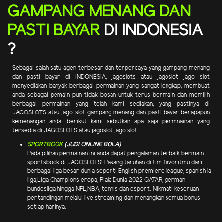
GAMPANG MENANG DAN
PASTI BAYAR
DI INDONESIA
?
Sebagai salah satu agen terbesar dan terpercaya yang gampang menang
dan pasti bayar di INDONESIA, jagoslots atau jagoslot jago slot
menyediakan banyak berbagai permainan yang sangat lengkap, membuat
anda sebagai pemain pun tidak bosan untuk terus bermain dan memilih
berbagai permainan yang telah kami sediakan, yang pastinya di
JAGOSLOTS atau jago slot gampang menang dan pasti bayar berapapun
kemenangan anda. berikut kami sebutkan apa saja permnainan yang
tersedia di JAGOSLOTS atau jagoslot jago slot :
SPORTBOOK
(JUDI ONLINE BOLA)
Pada pilihan permainan ini anda dapat pengalaman terbaik bermain
sportsbook di JAGOSLOTS! Pasang taruhan di tim favoritmu dari
berbagai liga besar dunia seperti English premiere league, spanish la
liga,Liga Champions eropa, Piala Dunia 2022 QATAR, german
bundesliga hingga NFL,NBA, tennis dan esport. Nikmati keseruan
pertandingan melalui live streaming dan menangkan semua bonus
setiap harinya.