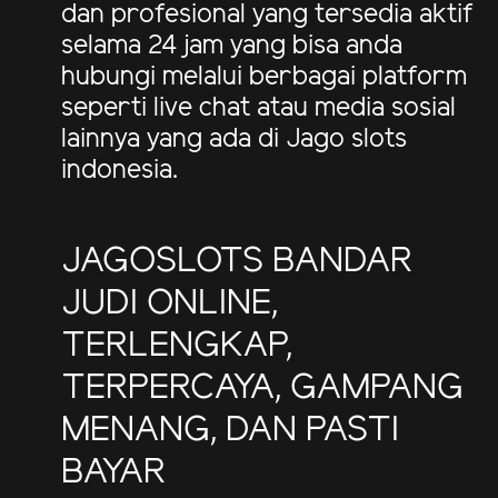
dan profesional yang tersedia aktif
selama 24 jam yang bisa anda
hubungi melalui berbagai platform
seperti live chat atau media sosial
lainnya yang ada di Jago slots
indonesia.
JAGOSLOTS BANDAR
JUDI ONLINE,
TERLENGKAP,
TERPERCAYA, GAMPANG
MENANG, DAN PASTI
BAYAR