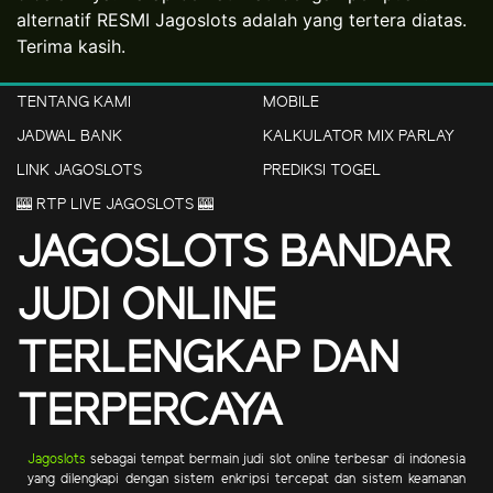
alternatif RESMI Jagoslots adalah yang tertera diatas.
Terima kasih.
TENTANG KAMI
MOBILE
JADWAL BANK
KALKULATOR MIX PARLAY
LINK JAGOSLOTS
PREDIKSI TOGEL
🎰 RTP LIVE JAGOSLOTS 🎰
JAGOSLOTS BANDAR
JUDI ONLINE
TERLENGKAP DAN
TERPERCAYA
Jagoslots
sebagai tempat bermain judi slot online terbesar di indonesia
yang dilengkapi dengan sistem enkripsi tercepat dan sistem keamanan