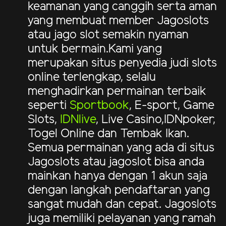
keamanan yang canggih serta aman
yang membuat member Jagoslots
atau jago slot semakin nyaman
untuk bermain.Kami yang
merupakan situs penyedia judi slots
online terlengkap, selalu
menghadirkan permainan terbaik
seperti
Sportbook
, E-sport, Game
Slots,
IDNlive
, Live Casino,IDNpoker,
Togel Online dan Tembak Ikan.
Semua permainan yang ada di situs
Jagoslots atau jagoslot bisa anda
mainkan hanya dengan 1 akun saja
dengan langkah pendaftaran yang
sangat mudah dan cepat. Jagoslots
juga memiliki pelayanan yang ramah