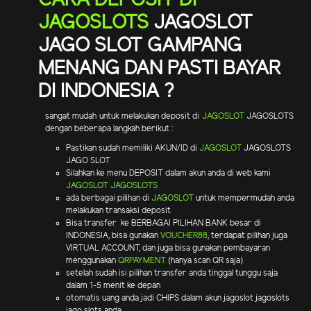
JAGOSLOTS
JAGOSLOT
JAGO SLOT GAMPANG
MENANG DAN PASTI BAYAR
DI INDONESIA ?
sangat mudah untuk melakukan deposit di
JAGOSLOT
JAGOSLOTS
dengan beberapa langkah berikut :
Pastikan sudah memiliki AKUN/ID di
JAGOSLOT
JAGOSLOTS
JAGO SLOT
Silahkan ke menu DEPOSIT dalam akun anda di web kami
JAGOSLOT
JAGOSLOTS
ada berbagai pilihan di
JAGOSLOT
untuk mempermudah anda
melakukan transaksi deposit
Bisa transfer ke BERBAGAI PILIHAN BANK besar di
INDONESIA, bisa gunakan
VOUCHER88
, terdapat pilihan juga
VIRTUAL ACCOUNT, dan juga bisa gunakan pembayaran
menggunakan
QRPAYMENT
(hanya scan QR saja)
setelah sudah isi pilihan transfer anda tinggal tunggu saja
dalam 1-5 menit ke depan
otomatis uang anda jadi CHIPS dalam akun jagoslot jagoslots
jago slots anda