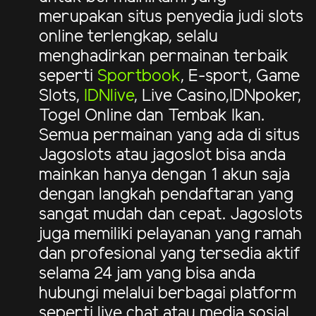
merupakan situs penyedia judi slots
online terlengkap, selalu
menghadirkan permainan terbaik
seperti
Sportbook
, E-sport, Game
Slots,
IDNlive
, Live Casino,IDNpoker,
Togel Online dan Tembak Ikan.
Semua permainan yang ada di situs
Jagoslots atau jagoslot bisa anda
mainkan hanya dengan 1 akun saja
dengan langkah pendaftaran yang
sangat mudah dan cepat. Jagoslots
juga memiliki pelayanan yang ramah
dan profesional yang tersedia aktif
selama 24 jam yang bisa anda
hubungi melalui berbagai platform
seperti live chat atau media sosial