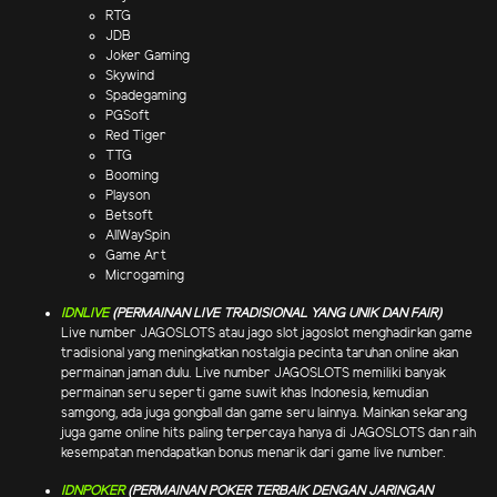
RTG
JDB
Joker Gaming
Skywind
Spadegaming
PGSoft
Red Tiger
TTG
Booming
Playson
Betsoft
AllWaySpin
Game Art
Microgaming
IDNLIVE
(PERMAINAN LIVE TRADISIONAL YANG UNIK DAN FAIR)
Live number JAGOSLOTS atau jago slot jagoslot menghadirkan game
tradisional yang meningkatkan nostalgia pecinta taruhan online akan
permainan jaman dulu. Live number JAGOSLOTS memiliki banyak
permainan seru seperti game suwit khas Indonesia, kemudian
samgong, ada juga gongball dan game seru lainnya. Mainkan sekarang
juga game online hits paling terpercaya hanya di JAGOSLOTS dan raih
kesempatan mendapatkan bonus menarik dari game live number.
IDNPOKER
(PERMAINAN POKER TERBAIK DENGAN JARINGAN