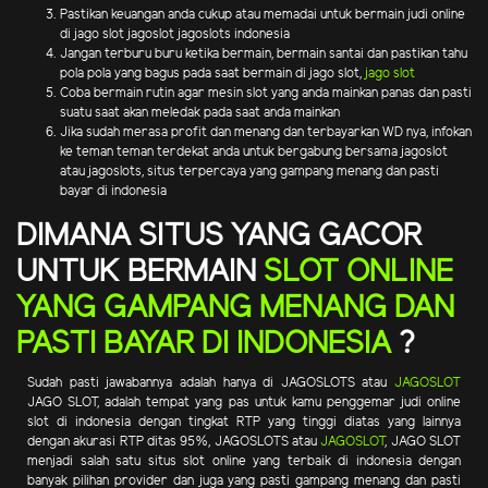
Pastikan keuangan anda cukup atau memadai untuk bermain judi online
di jago slot jagoslot jagoslots indonesia
Jangan terburu buru ketika bermain, bermain santai dan pastikan tahu
pola pola yang bagus pada saat bermain di jago slot,
jago slot
Coba bermain rutin agar mesin slot yang anda mainkan panas dan pasti
suatu saat akan meledak pada saat anda mainkan
Jika sudah merasa profit dan menang dan terbayarkan WD nya, infokan
ke teman teman terdekat anda untuk bergabung bersama jagoslot
atau jagoslots, situs terpercaya yang gampang menang dan pasti
bayar di indonesia
DIMANA SITUS YANG GACOR
UNTUK BERMAIN
SLOT ONLINE
YANG GAMPANG MENANG DAN
PASTI BAYAR DI INDONESIA
?
Sudah pasti jawabannya adalah hanya di JAGOSLOTS atau
JAGOSLOT
JAGO SLOT, adalah tempat yang pas untuk kamu penggemar judi online
slot di indonesia dengan tingkat RTP yang tinggi diatas yang lainnya
dengan akurasi RTP ditas 95%, JAGOSLOTS atau
JAGOSLOT
, JAGO SLOT
menjadi salah satu situs slot online yang terbaik di indonesia dengan
banyak pilihan provider dan juga yang pasti gampang menang dan pasti