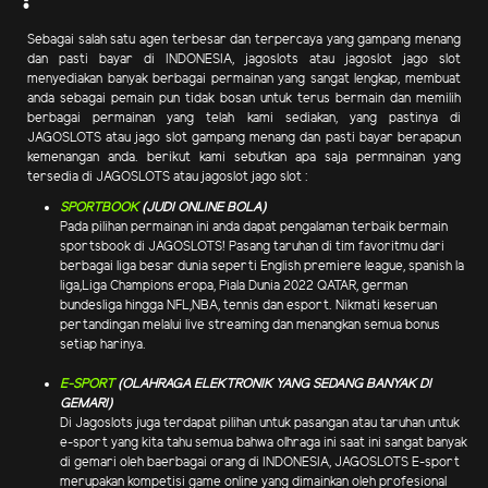
Sebagai salah satu agen terbesar dan terpercaya yang gampang menang
dan pasti bayar di INDONESIA, jagoslots atau jagoslot jago slot
menyediakan banyak berbagai permainan yang sangat lengkap, membuat
anda sebagai pemain pun tidak bosan untuk terus bermain dan memilih
berbagai permainan yang telah kami sediakan, yang pastinya di
JAGOSLOTS atau jago slot gampang menang dan pasti bayar berapapun
kemenangan anda. berikut kami sebutkan apa saja permnainan yang
tersedia di JAGOSLOTS atau jagoslot jago slot :
SPORTBOOK
(JUDI ONLINE BOLA)
Pada pilihan permainan ini anda dapat pengalaman terbaik bermain
sportsbook di JAGOSLOTS! Pasang taruhan di tim favoritmu dari
berbagai liga besar dunia seperti English premiere league, spanish la
liga,Liga Champions eropa, Piala Dunia 2022 QATAR, german
bundesliga hingga NFL,NBA, tennis dan esport. Nikmati keseruan
pertandingan melalui live streaming dan menangkan semua bonus
setiap harinya.
E-SPORT
(OLAHRAGA ELEKTRONIK YANG SEDANG BANYAK DI
GEMARI)
Di Jagoslots juga terdapat pilihan untuk pasangan atau taruhan untuk
e-sport yang kita tahu semua bahwa olhraga ini saat ini sangat banyak
di gemari oleh baerbagai orang di INDONESIA, JAGOSLOTS E-sport
merupakan kompetisi game online yang dimainkan oleh profesional