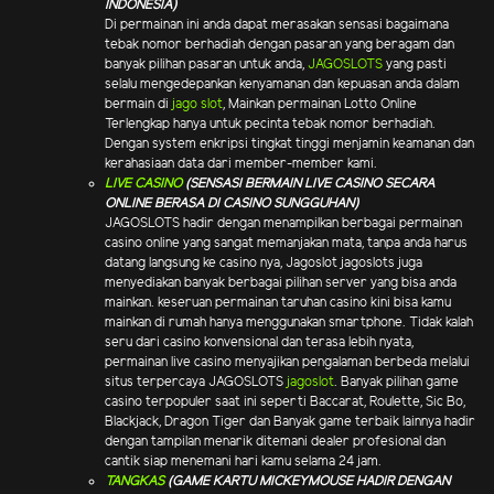
INDONESIA)
Di permainan ini anda dapat merasakan sensasi bagaimana
tebak nomor berhadiah dengan pasaran yang beragam dan
banyak pilihan pasaran untuk anda,
JAGOSLOTS
yang pasti
selalu mengedepankan kenyamanan dan kepuasan anda dalam
bermain di
jago slot
, Mainkan permainan Lotto Online
Terlengkap hanya untuk pecinta tebak nomor berhadiah.
Dengan system enkripsi tingkat tinggi menjamin keamanan dan
kerahasiaan data dari member-member kami.
LIVE CASINO
(SENSASI BERMAIN LIVE CASINO SECARA
ONLINE BERASA DI CASINO SUNGGUHAN)
JAGOSLOTS hadir dengan menampilkan berbagai permainan
casino online yang sangat memanjakan mata, tanpa anda harus
datang langsung ke casino nya, Jagoslot jagoslots juga
menyediakan banyak berbagai pilihan server yang bisa anda
mainkan. keseruan permainan taruhan casino kini bisa kamu
mainkan di rumah hanya menggunakan smartphone. Tidak kalah
seru dari casino konvensional dan terasa lebih nyata,
permainan live casino menyajikan pengalaman berbeda melalui
situs terpercaya JAGOSLOTS
jagoslot
. Banyak pilihan game
casino terpopuler saat ini seperti Baccarat, Roulette, Sic Bo,
Blackjack, Dragon Tiger dan Banyak game terbaik lainnya hadir
dengan tampilan menarik ditemani dealer profesional dan
cantik siap menemani hari kamu selama 24 jam.
TANGKAS
(GAME KARTU MICKEYMOUSE HADIR DENGAN