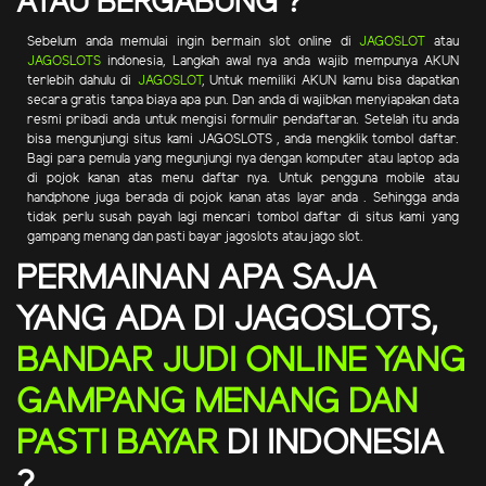
ATAU BERGABUNG ?
Sebelum anda memulai ingin bermain slot online di
JAGOSLOT
atau
JAGOSLOTS
indonesia, Langkah awal nya anda wajib mempunya AKUN
terlebih dahulu di
JAGOSLOT
, Untuk memiliki AKUN kamu bisa dapatkan
secara gratis tanpa biaya apa pun. Dan anda di wajibkan menyiapakan data
resmi pribadi anda untuk mengisi formulir pendaftaran. Setelah itu anda
bisa mengunjungi situs kami JAGOSLOTS , anda mengklik tombol daftar.
Bagi para pemula yang megunjungi nya dengan komputer atau laptop ada
di pojok kanan atas menu daftar nya. Untuk pengguna mobile atau
handphone juga berada di pojok kanan atas layar anda . Sehingga anda
tidak perlu susah payah lagi mencari tombol daftar di situs kami yang
gampang menang dan pasti bayar jagoslots atau jago slot.
PERMAINAN APA SAJA
YANG ADA DI JAGOSLOTS,
BANDAR JUDI ONLINE YANG
GAMPANG MENANG DAN
PASTI BAYAR
DI INDONESIA
?