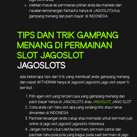
silahkan masuk ke permainan pilihan anda lalu mainkan dan
rasakan kemenangan fantastis hanya di JAGOSLOT,situs
gampang menang dan pasti bayar di INDONESIA.
TIPS DAN TRIK GAMPANG
MENANG DI PERMAINAN
SLOT JAGOSLOT
JAGOSLOTS
ada beberapa tips dan trik yang membuat anda gampang menang
dan cepat WITHDRAW hanya di jagoslot jagoslots jago slot seperti
berikut :
Pilih agen slot yang terpercaya yang gampang menang dan
pasti bayar hanya di JAGOSLOTS atau
JAGOSLOT
, JAGO SLOT
Coba anda cari tahu slot apa yang sedang hits atau ramai
dimainkan di INDONESIA
Pastikan keuangan anda cukup atau memadai untuk bermain judi
online di jago slot jagoslot jagoslots indonesia
Jangan terburu buru ketika bermain, bermain santai dan
pastikan tahu pola pola yang bagus pada saat bermain di jago