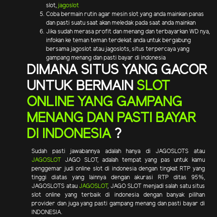
slot,
jagoslot
Coba bermain rutin agar mesin slot yang anda mainkan panas
dan pasti suatu saat akan meledak pada saat anda mainkan
Jika sudah merasa profit dan menang dan terbayarkan WD nya,
infokan ke teman teman terdekat anda untuk bergabung
bersama jagoslot atau jagoslots, situs terpercaya yang
gampang menang dan pasti bayar di indonesia
DIMANA SITUS YANG GACOR
UNTUK BERMAIN
SLOT
ONLINE YANG GAMPANG
MENANG DAN PASTI BAYAR
DI INDONESIA
?
Sudah pasti jawabannya adalah hanya di JAGOSLOTS atau
JAGOSLOT
JAGO SLOT, adalah tempat yang pas untuk kamu
penggemar judi online slot di indonesia dengan tingkat RTP yang
tinggi diatas yang lainnya dengan akurasi RTP ditas 95%,
JAGOSLOTS atau
JAGOSLOT
, JAGO SLOT menjadi salah satu situs
slot online yang terbaik di indonesia dengan banyak pilihan
provider dan juga yang pasti gampang menang dan pasti bayar di
INDONESIA.