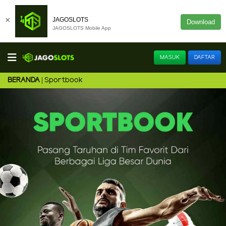
×
JAGOSLOTS
Download
JAGOSLOTS Mobile App
MASUK
DAFTAR
Sportbook
BERANDA