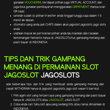
gunakan
VOUCHER88
, terdapat pilihan juga VIRTUAL ACCOUNT, dan
juga bisa gunakan pembayaran menggunakan
QRPAYMENT
(hanya scan
QR saja)
setelah sudah isi pilihan transfer anda tinggal tunggu saja dalam 1-5
menit ke depan
otomatis uang anda jadi CHIPS dalam akun jagoslot jagoslots jago slots
anda
silahkan masuk ke permainan pilihan anda lalu mainkan dan rasakan
kemenangan fantastis hanya di JAGOSLOT,situs gampang menang dan
pasti bayar di INDONESIA.
TIPS DAN TRIK GAMPANG
MENANG DI PERMAINAN SLOT
JAGOSLOT
JAGOSLOTS
ada beberapa tips dan trik yang membuat anda gampang menang dan
cepat WITHDRAW hanya di jagoslot jagoslots jago slot seperti berikut :
Pilih agen slot yang terpercaya yang gampang menang dan pasti bayar
hanya di JAGOSLOTS atau
JAGOSLOT
, JAGO SLOT
Coba anda cari tahu slot apa yang sedang hits atau ramai dimainkan di
INDONESIA