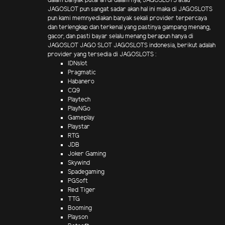
dalam banyak putaran di dalam nya, JAGOSLOTS atau
JAGOSLOT pun sangat sadar akan hal ini maka di JAGOSLOTS
pun kami memnyediakan banyak sekali provider terpercaya
dan terlengkap dan terkenal yang pastinya gampang menang,
gacor, dan pasti bayar selalu menang berapun hanya di
JAGOSLOT JAGO SLOT JAGOSLOTS indonesia, berikut adalah
provider yang tersedia di JAGOSLOTS :
IDNslot
Pragmatic
Habanero
CQ9
Playtech
PlayNGo
Gameplay
Playstar
RTG
JDB
Joker Gaming
Skywind
Spadegaming
PGSoft
Red Tiger
TTG
Booming
Playson