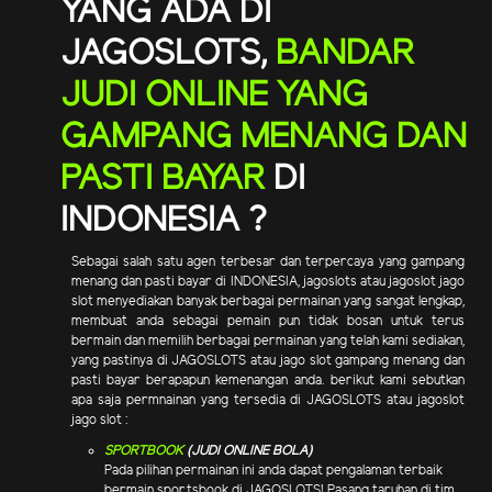
YANG ADA DI
JAGOSLOTS,
BANDAR
JUDI ONLINE YANG
GAMPANG MENANG DAN
PASTI BAYAR
DI
INDONESIA ?
Sebagai salah satu agen terbesar dan terpercaya yang gampang
menang dan pasti bayar di INDONESIA, jagoslots atau jagoslot jago
slot menyediakan banyak berbagai permainan yang sangat lengkap,
membuat anda sebagai pemain pun tidak bosan untuk terus
bermain dan memilih berbagai permainan yang telah kami sediakan,
yang pastinya di JAGOSLOTS atau jago slot gampang menang dan
pasti bayar berapapun kemenangan anda. berikut kami sebutkan
apa saja permnainan yang tersedia di JAGOSLOTS atau jagoslot
jago slot :
SPORTBOOK
(JUDI ONLINE BOLA)
Pada pilihan permainan ini anda dapat pengalaman terbaik
bermain sportsbook di JAGOSLOTS! Pasang taruhan di tim