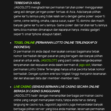
TERBESAR DI ASIA)
JAGOSLOTS menghadirkan permainan taruhan poker menggunakan
uang asli dengan jaringan poker terluas di Asia. Ada banyak pilihan
game kartu lainnya yang tidak kalah seru dengan game poker seperti
ceme, ceme keliling, omaha, capsa susun, super 10, domino dan masih
banyak game kartu seru lainnya. Game poker dan taruhan kartu lainnya
kamu bisa mainkan dimanapun dan kapanpun hanya .melalui gadget
seperti smartphone ataupun tablet.
TOGEL ONLINE
(PERMAINAN LOTTO ONLINE TERLENGKAP DI
INDONESIA)
Di permainan ini anda dapat merasakan sensasi bagaimana tebak
nomor berhadiah dengan pasaran yang beragam dan banyak pilihan
pasaran untuk anda,
JAGOSLOTS
yang pasti selalu mengedepankan
kenyamanan dan kepuasan anda dalam bermain di
jago slot
, Mainkan
permainan Lotto Online Terlengkap hanya untuk pecinta tebak nomor
berhadiah. Dengan system enkripsi tingkat tinggi menjamin keamanan
dan kerahasiaan data dari member-member kami.
LIVE CASINO
(SENSASI BERMAIN LIVE CASINO SECARA ONLINE
BERASA DI CASINO SUNGGUHAN)
JAGOSLOTS hadir dengan menampilkan berbagai permainan casino
online yang sangat memanjakan mata, tanpa anda harus datang
langsung ke casino nya, Jagoslot jagoslots juga menyediakan banyak
berbagai pilihan server yang bisa anda mainkan. keseruan permainan